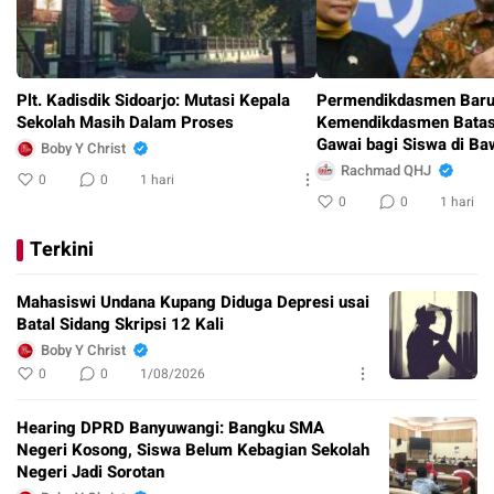
Plt. Kadisdik Sidoarjo: Mutasi Kepala
Permendikdasmen Baru 
Sekolah Masih Dalam Proses
Kemendikdasmen Batas
Gawai bagi Siswa di B
Boby Y Christ
Rachmad QHJ
0
0
1 hari
0
0
1 hari
Terkini
Mahasiswi Undana Kupang Diduga Depresi usai
Batal Sidang Skripsi 12 Kali
Boby Y Christ
0
0
1/08/2026
Hearing DPRD Banyuwangi: Bangku SMA
Negeri Kosong, Siswa Belum Kebagian Sekolah
Negeri Jadi Sorotan