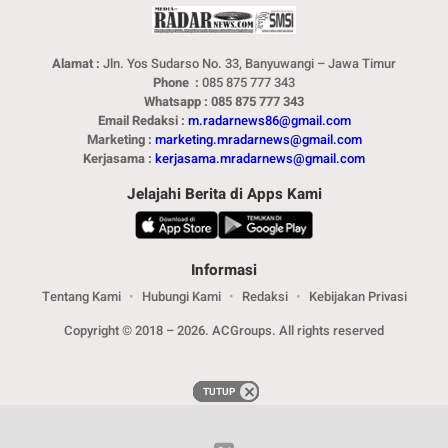
Alamat :
Jln. Yos Sudarso No. 33, Banyuwangi – Jawa Timur
Phone :
085 875 777 343
Whatsapp : 085 875 777 343
Email Redaksi :
m.radarnews86@gmail.com
Marketing :
marketing.mradarnews@gmail.com
Kerjasama :
kerjasama.mradarnews@gmail.com
Jelajahi Berita di Apps Kami
Informasi
Tentang Kami
Hubungi Kami
Redaksi
Kebijakan Privasi
Copyright © 2018 – 2026. ACGroups. All rights reserved
TUTUP
TUTUP
TUTUP
TUTUP
TUTUP
TUTUP
TUTUP
TUTUP
TUTUP
TUTUP