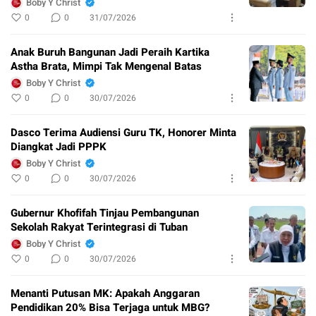
Boby Y Christ
0
0
31/07/2026
Anak Buruh Bangunan Jadi Peraih Kartika
Astha Brata, Mimpi Tak Mengenal Batas
Boby Y Christ
0
0
30/07/2026
Dasco Terima Audiensi Guru TK, Honorer Minta
Diangkat Jadi PPPK
Boby Y Christ
0
0
30/07/2026
Gubernur Khofifah Tinjau Pembangunan
Sekolah Rakyat Terintegrasi di Tuban
Boby Y Christ
0
0
30/07/2026
Menanti Putusan MK: Apakah Anggaran
Pendidikan 20% Bisa Terjaga untuk MBG?