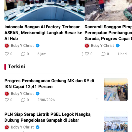
Indonesia Bangun AI Factory Terbesar
Danramil Songgon Pimp
ASEAN, Menkomdigi Langkah Besar ke
Percepatan Pembangun
AI Hub
Garuda, Progres Capai
Boby Y Christ
Boby Y Christ
0
0
6 jam
0
0
1 hari
Terkini
Progres Pembangunan Gedung MK dan KY di
IKN Capai 12,41 Persen
Boby Y Christ
0
0
2/08/2026
PLN Siap Serap Listrik PSEL Legok Nangka,
Dukung Pengelolaan Sampah di Jabar
Boby Y Christ