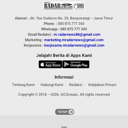
Alamat :
Jln. Yos Sudarso No. 33, Banyuwangi – Jawa Timur
Phone :
085 875 777 343
Whatsapp : 085 875 777 343
Email Redaksi :
m.radarnews86@gmail.com
Marketing :
marketing.mradarnews@gmail.com
Kerjasama :
kerjasama.mradarnews@gmail.com
Jelajahi Berita di Apps Kami
Informasi
Tentang Kami
Hubungi Kami
Redaksi
Kebijakan Privasi
Copyright © 2018 – 2026. ACGroups. All rights reserved
TUTUP
TUTUP
TUTUP
TUTUP
TUTUP
TUTUP
TUTUP
TUTUP
TUTUP
TUTUP