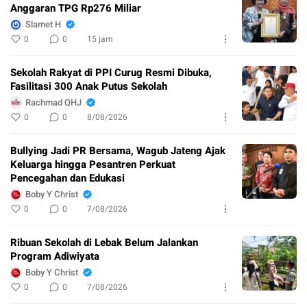
Anggaran TPG Rp276 Miliar
Slamet H
0
0
15 jam
Sekolah Rakyat di PPI Curug Resmi Dibuka,
Fasilitasi 300 Anak Putus Sekolah
Rachmad QHJ
0
0
8/08/2026
Bullying Jadi PR Bersama, Wagub Jateng Ajak
Keluarga hingga Pesantren Perkuat
Pencegahan dan Edukasi
Boby Y Christ
0
0
7/08/2026
Ribuan Sekolah di Lebak Belum Jalankan
Program Adiwiyata
Boby Y Christ
0
0
7/08/2026