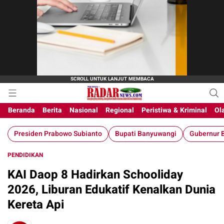
Beranda
Berita
Nasional
Regional
Peristiwa & Kriminal
Ol
Presiden Prabowo Subianto
Bupati Banyuwangi
Gubernur B
PENDIDIKAN
KAI Daop 8 Hadirkan Schooliday
2026, Liburan Edukatif Kenalkan Dunia
Kereta Api