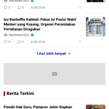
Rachmad QHJ
0
0
8/08/2026
Isu Reshuffle Kabinet: Fokus Isi Posisi Wakil
Menteri yang Kosong, Urgensi Perombakan
Pertahanan Diragukan
Rachmad QHJ
0
0
8/08/2026
Lihat lebih banyak
Berita Terkini
Penuhi Hak Guru, Pemprov Jatim Siapkan