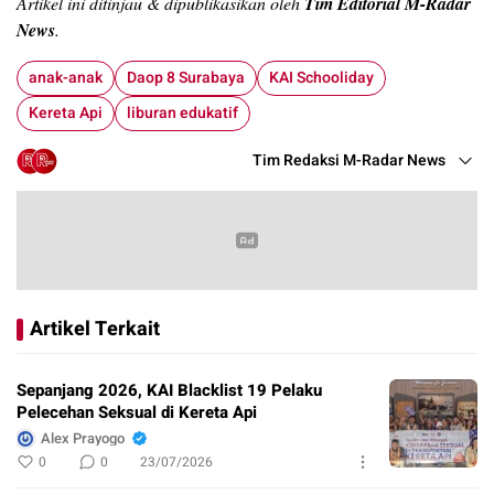
Artikel ini ditinjau & dipublikasikan oleh
Tim Editorial M-Radar
News
.
anak-anak
Daop 8 Surabaya
KAI Schooliday
Kereta Api
liburan edukatif
Tim Redaksi M-Radar News
Artikel Terkait
Sepanjang 2026, KAI Blacklist 19 Pelaku
Pelecehan Seksual di Kereta Api
Alex Prayogo
0
0
23/07/2026