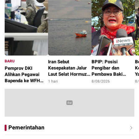
BARU
Iran Sebut
BPIP: Posisi
B
Kesepakatan Jalur
Pengibar dan
K
Pemprov DKI
Laut Selat Hormuz
Pembawa Baki
Y
Alihkan Pegawai
dengan Oman
Paskibraka 2026
P
Bapenda ke WFH
1 hari
8/08/2026
8
Segera Tercapai
Diumumkan Pagi 17
K
dan Sudin Terkait
20 jam
Agustus
K
Pasca Kebakaran
Gedung
Pemerintahan