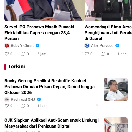
Survei IPO Prabowo Masih Puncaki
Wamendagri Bima Arya
Elektabilitas Capres dengan 23,4
Penghijauan Jadi Gerak
Persen
di Daerah
Boby Y Christ
Alex Prayogo
0
0
5 jam
0
0
1 hari
Terkini
Rocky Gerung Prediksi Reshuffle Kabinet
Prabowo Dimulai Pekan Depan, Dicicil hingga
Oktober 2026
Rachmad QHJ
0
0
1 hari
OJK Siapkan Aplikasi Anti-Scam untuk Lindungi
Masyarakat dari Penipuan Digital