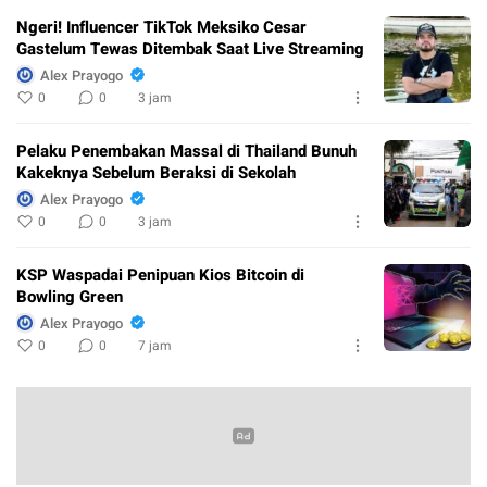
Ngeri! Influencer TikTok Meksiko Cesar
Gastelum Tewas Ditembak Saat Live Streaming
Alex Prayogo
0
0
3 jam
Pelaku Penembakan Massal di Thailand Bunuh
Kakeknya Sebelum Beraksi di Sekolah
Alex Prayogo
0
0
3 jam
KSP Waspadai Penipuan Kios Bitcoin di
Bowling Green
Alex Prayogo
0
0
7 jam