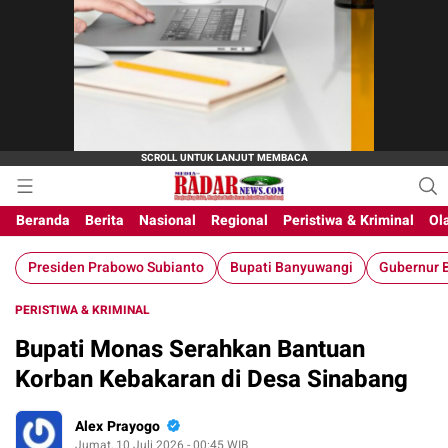
Beranda
Berita
Nasional
Regional
Peristiwa & Kriminal
Ol
Presiden Prabowo Subianto
Bupati Banyuwangi
Gubernur B
PERISTIWA & KRIMINAL
Bupati Monas Serahkan Bantuan
Korban Kebakaran di Desa Sinabang
Alex Prayogo
Jumat, 10 Juli 2026 - 00:45 WIB