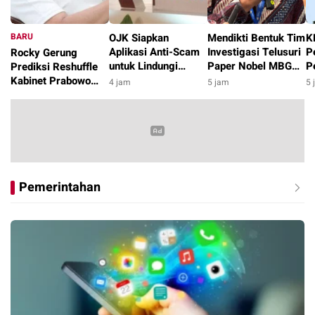
BARU
OJK Siapkan
Mendikti Bentuk Tim
K
Aplikasi Anti-Scam
Investigasi Telusuri
P
Rocky Gerung
untuk Lindungi
Paper Nobel MBG
P
Prediksi Reshuffle
Masyarakat dari
yang Cantumkan
A
Kabinet Prabowo
4 jam
5 jam
5 
Penipuan Digital
Nama Tanpa
L
Dimulai Pekan
2 jam
Persetujuan
P
Depan, Dicicil
K
hingga Oktober
2026
Pemerintahan