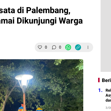
isata di Palembang,
mai Dikunjungi Warga
0
0
Beri
1.
Re
As
da
3/0