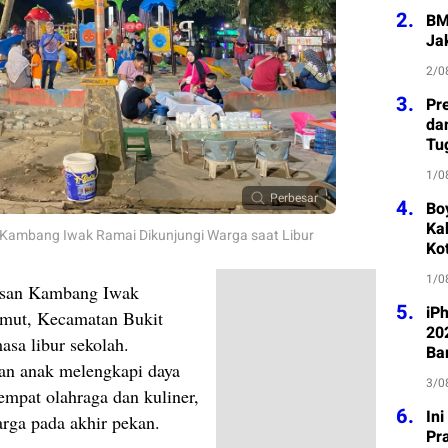
2.
BM
Ja
2/0
3.
Pre
da
Tu
1/0
Perbesar
4.
Bo
Kab
, Kambang Iwak Ramai Dikunjungi Warga saat Libur
Ko
1/0
asan Kambang Iwak
5.
iP
emut, Kecamatan Bukit
202
asa libur sekolah.
Ba
an anak melengkapi daya
3/0
empat olahraga dan kuliner,
6.
In
arga pada akhir pekan.
Pr