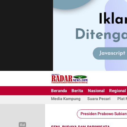
Beranda
Berita
Nasional
Regional
Media Kampung
Suara Pecari
Plat
Presiden Prabowo Subian