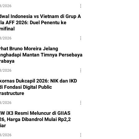
8/2026
dwal Indonesia vs Vietnam di Grup A
ala AFF 2026: Duel Penentu ke
mifinal
8/2026
rhat Bruno Moreira Jelang
nghadapi Mantan Timnya Persebaya
rabaya
8/2026
kornas Dukcapil 2026: NIK dan IKD
i Fondasi Digital Public
rastructure
8/2026
W iX3 Resmi Meluncur di GIIAS
26, Harga Dibandrol Mulai Rp2,2
iar
8/2026