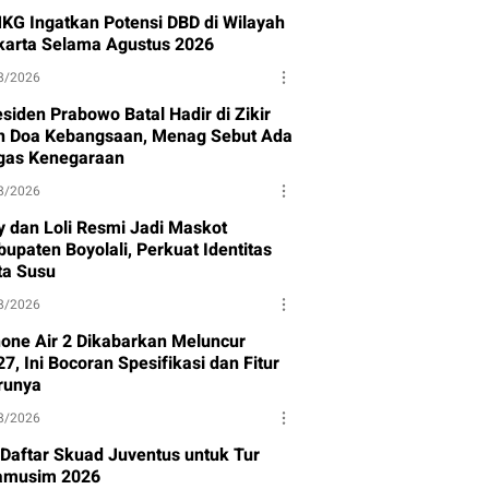
KG Ingatkan Potensi DBD di Wilayah
karta Selama Agustus 2026
8/2026
siden Prabowo Batal Hadir di Zikir
n Doa Kebangsaan, Menag Sebut Ada
gas Kenegaraan
8/2026
y dan Loli Resmi Jadi Maskot
upaten Boyolali, Perkuat Identitas
ta Susu
8/2026
hone Air 2 Dikabarkan Meluncur
7, Ini Bocoran Spesifikasi dan Fitur
runya
8/2026
i Daftar Skuad Juventus untuk Tur
amusim 2026