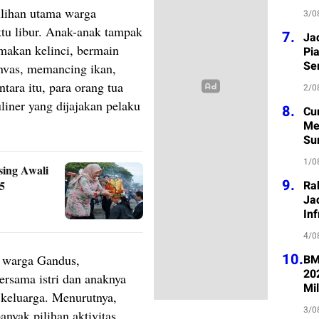
ilihan utama warga
3/0
u libur. Anak-anak tampak
7.
Ja
makan kelinci, bermain
Pi
Se
anvas, memancing ikan,
tara itu, para orang tua
2/0
liner yang dijajakan pelaku
8.
Cu
Me
Su
1/0
sing Awali
9.
5
Ra
Jad
Inf
4/0
10.
) warga Gandus,
BM
20
ersama istri dan anaknya
Mil
keluarga. Menurutnya,
3/0
nyak pilihan aktivitas