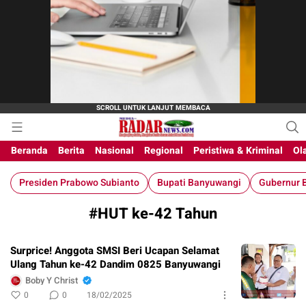
M-Radar News
media online
Beranda
Berita
Nasional
Regional
Peristiwa & Kriminal
Ol
Presiden Prabowo Subianto
Bupati Banyuwangi
Gubernur B
#HUT ke-42 Tahun
Surprice! Anggota SMSI Beri Ucapan Selamat
Ulang Tahun ke-42 Dandim 0825 Banyuwangi
Boby Y Christ
0
0
18/02/2025