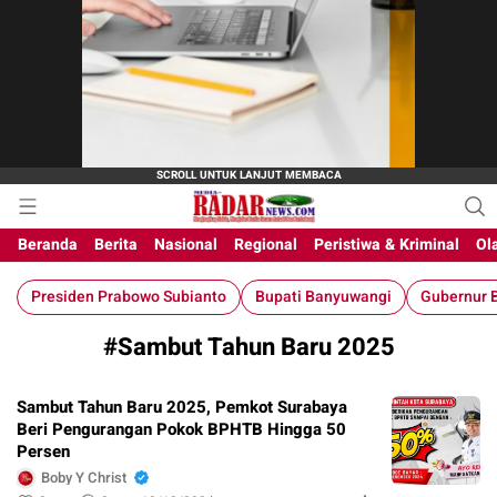
M-Radar News
media online
Beranda
Berita
Nasional
Regional
Peristiwa & Kriminal
Ol
Presiden Prabowo Subianto
Bupati Banyuwangi
Gubernur B
#Sambut Tahun Baru 2025
Sambut Tahun Baru 2025, Pemkot Surabaya
Beri Pengurangan Pokok BPHTB Hingga 50
Persen
Boby Y Christ