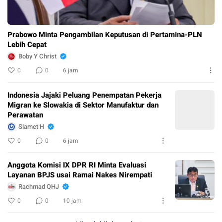
Prabowo Minta Pengambilan Keputusan di Pertamina-PLN
Lebih Cepat
Boby Y Christ
0
0
6 jam
Indonesia Jajaki Peluang Penempatan Pekerja
Migran ke Slowakia di Sektor Manufaktur dan
Perawatan
Slamet H
0
0
6 jam
Anggota Komisi IX DPR RI Minta Evaluasi
Layanan BPJS usai Ramai Nakes Nirempati
Rachmad QHJ
0
0
10 jam