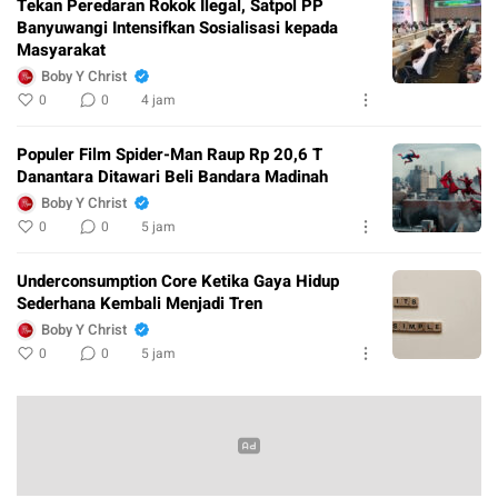
Tekan Peredaran Rokok Ilegal, Satpol PP
Banyuwangi Intensifkan Sosialisasi kepada
Masyarakat
Boby Y Christ
0
0
4 jam
Populer Film Spider-Man Raup Rp 20,6 T
Danantara Ditawari Beli Bandara Madinah
Boby Y Christ
0
0
5 jam
Underconsumption Core Ketika Gaya Hidup
Sederhana Kembali Menjadi Tren
Boby Y Christ
0
0
5 jam