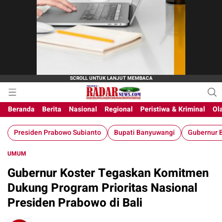
Beranda
Berita
Nasional
Regional
Peristiwa & Kriminal
Ol
Presiden Prabowo Subianto
Bupati Banyuwangi
Gubernur B
UMUM
Gubernur Koster Tegaskan Komitmen
Dukung Program Prioritas Nasional
Presiden Prabowo di Bali