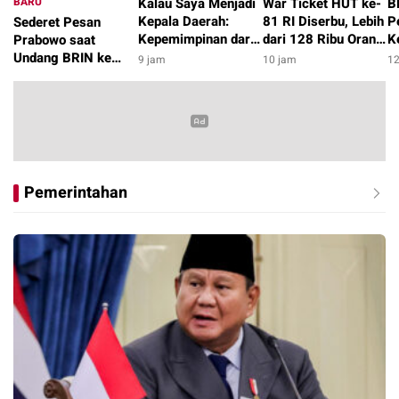
BARU
Kalau Saya Menjadi
War Ticket HUT ke-
B
Kepala Daerah:
81 RI Diserbu, Lebih
P
Sederet Pesan
Kepemimpinan dari
dari 128 Ribu Orang
K
Prabowo saat
Hal-Hal Kecil yang
Daftar pada Hari
d
Undang BRIN ke
9 jam
10 jam
12
Membentuk
Pertama
J
Istana
3 jam
Kepercayaan Publik
2
Pemerintahan