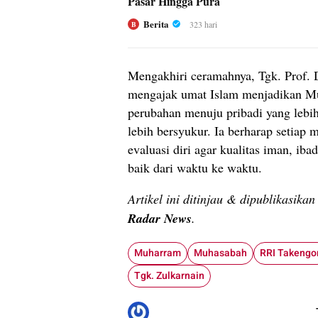
Pasar Hingga Pura
Berita
323 hari
B
Mengakhiri ceramahnya, Tgk. Prof. 
mengajak umat Islam menjadikan M
perubahan menuju pribadi yang lebih
lebih bersyukur. Ia berharap setiap
evaluasi diri agar kualitas iman, ib
baik dari waktu ke waktu.
Artikel ini ditinjau & dipublikasika
Radar News
.
Muharram
Muhasabah
RRI Takengo
Tgk. Zulkarnain