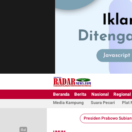
Beranda
Berita
Nasional
Regional
Media Kampung
Suara Pecari
Plat
Presiden Prabowo Subian