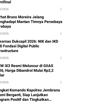
mifinal
8/2026
rhat Bruno Moreira Jelang
nghadapi Mantan Timnya Persebaya
rabaya
8/2026
kornas Dukcapil 2026: NIK dan IKD
i Fondasi Digital Public
rastructure
8/2026
W iX3 Resmi Meluncur di GIIAS
26, Harga Dibandrol Mulai Rp2,2
iar
8/2026
ngkat Komando Kapolres Jembrana
smi Berganti, Siap Lanjutkan
ogram Positif dan Tingkatkan
layanan