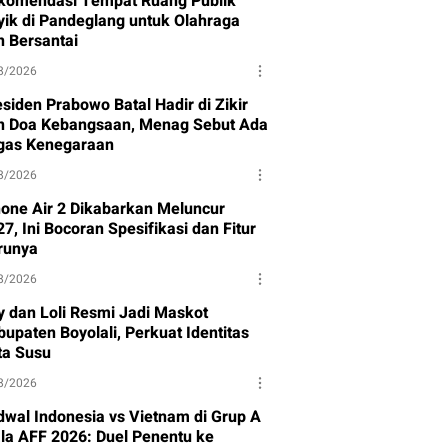
komendasi Tempat Ruang Publik
yik di Pandeglang untuk Olahraga
n Bersantai
8/2026
siden Prabowo Batal Hadir di Zikir
n Doa Kebangsaan, Menag Sebut Ada
gas Kenegaraan
8/2026
hone Air 2 Dikabarkan Meluncur
7, Ini Bocoran Spesifikasi dan Fitur
runya
8/2026
y dan Loli Resmi Jadi Maskot
upaten Boyolali, Perkuat Identitas
ta Susu
8/2026
dwal Indonesia vs Vietnam di Grup A
ala AFF 2026: Duel Penentu ke