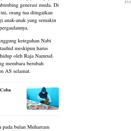
31/
bimbing generasi muda. Di
ini, orang tua diingatkan
gi anak-anak yang semakin
pergaulannya.
yinggung keteguhan Nabi
tauhid meskipun harus
hidup oleh Raja Namrud.
ang membara berubah
im AS selamat.
i Coba
ran pada bulan Muharram