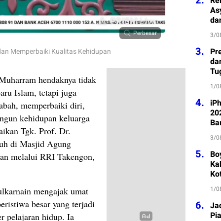
2.
Re
As
da
Perbesar
3/0
3.
Pre
 Memperbaiki Kualitas Kehidupan
da
Tu
 Muharram hendaknya tidak
1/0
ru Islam, tetapi juga
4.
iP
bah, memperbaiki diri,
202
ngun kehidupan keluarga
Ba
aikan Tgk. Prof. Dr.
3/0
uh di Masjid Agung
5.
Bo
kan melalui RRI Takengon,
Kab
Ko
1/0
Zulkarnain mengajak umat
ristiwa besar yang terjadi
6.
Ja
Pi
 pelajaran hidup. Ia