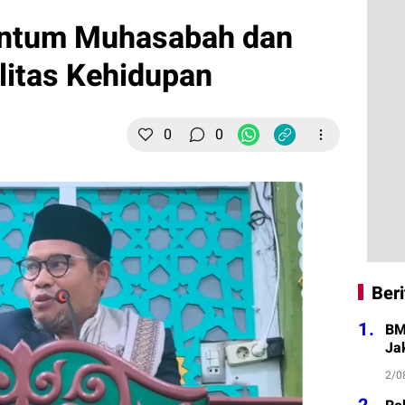
tum Muhasabah dan
litas Kehidupan
0
0
Beri
1.
BM
Ja
2/0