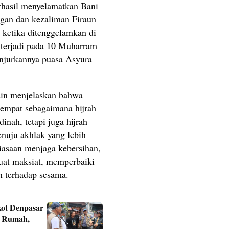
rhasil menyelamatkan Bani
ngan dan kezaliman Firaun
 ketika ditenggelamkan di
 terjadi pada 10 Muharram
ianjurkannya puasa Asyura
nain menjelaskan bahwa
tempat sebagaimana hijrah
nah, tetapi juga hijrah
nuju akhlak yang lebih
iasaan menjaga kebersihan,
at maksiat, memperbaiki
n terhadap sesama.
kot Denpasar
n Rumah,