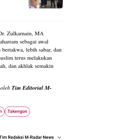
Dr. Zulkarnain, MA
uharram sebagai awal
 bertakwa, lebih sabar, dan
 muslim terus melakukan
adah, dan akhlak semakin
n oleh
Tim Editorial M-
n
Takengon
Tim Redaksi M-Radar News