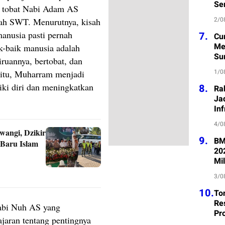
Se
a tobat Nabi Adam AS
2/0
ah SWT. Menurutnya, kisah
anusia pasti pernah
7.
Cu
Me
k-baik manusia adalah
Su
ruannya, bertobat, dan
1/0
itu, Muharram menjadi
ki diri dan meningkatkan
8.
Ra
Jad
Inf
4/0
angi, Dzikir
9.
BM
 Baru Islam
20
Mil
3/0
10.
To
Re
Nabi Nuh AS yang
Pr
ajaran tentang pentingnya
Pe