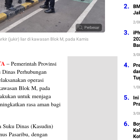
2.
BM
Ja
2/0
Perbesar
3.
iP
202
kir (jukir) liar di kawasan Blok M, pada Kamis
Ba
3/0
TA
– Pemerintah Provinsi
4.
Pre
da
u Dinas Perhubungan
Tu
elaksanakan operasi
di kawasan Blok M, pada
1/0
lakukan untuk menjaga
5.
In
Pr
eningkatkan rasa aman bagi
3/0
6.
Bo
a Suku Dinas (Kasudin)
Kab
nus Pasaribu, dengan
Ko