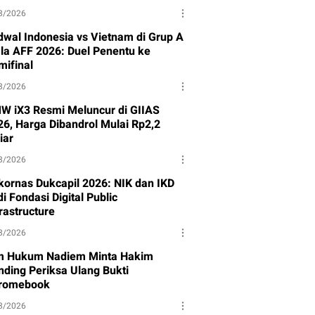
8/2026
dwal Indonesia vs Vietnam di Grup A
ala AFF 2026: Duel Penentu ke
mifinal
8/2026
W iX3 Resmi Meluncur di GIIAS
26, Harga Dibandrol Mulai Rp2,2
iar
8/2026
kornas Dukcapil 2026: NIK dan IKD
i Fondasi Digital Public
rastructure
8/2026
m Hukum Nadiem Minta Hakim
nding Periksa Ulang Bukti
romebook
8/2026