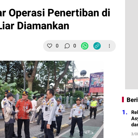
r Operasi Penertiban di
 Liar Diamankan
0
0
Beri
1.
Re
As
da
3/0