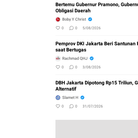
Bertemu Gubernur Pramono, Gubernu
Obligasi Daerah
Boby Y Christ
0
0
5/08/2026
Pemprov DKI Jakarta Beri Santunan
saat Bertugas
Rachmad QHJ
0
0
3/08/2026
DBH Jakarta Dipotong Rp15 Triliun,
Alternatif
Slamet H
0
0
31/07/2026