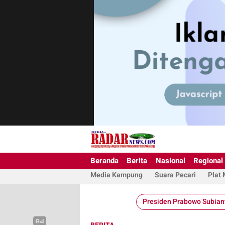
Beranda
Berita
Nasional
Regional
Media Kampung
Suara Pecari
Plat
Presiden Prabowo Subian