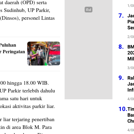
at daerah (OPD) serta
1/0
s Sudinhub, UP Parkir,
7.
Ja
(Dinsos), personel Lintas
Pi
Se
2/0
 Puluhan
8.
BM
r Peringatan
20
Mil
3/0
9.
Ra
.00 hingga 18.00 WIB.
Jad
Inf
UP Parkir terlebih dahulu
ma satu hari untuk
4/0
kasi aktivitas parkir liar.
10.
Ti
Ba
 liar terjaring penertiban
Ch
zin di area Blok M. Para
4/0