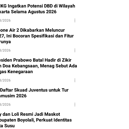
KG Ingatkan Potensi DBD di Wilayah
karta Selama Agustus 2026
8/2026
hone Air 2 Dikabarkan Meluncur
7, Ini Bocoran Spesifikasi dan Fitur
runya
8/2026
siden Prabowo Batal Hadir di Zikir
n Doa Kebangsaan, Menag Sebut Ada
gas Kenegaraan
8/2026
i Daftar Skuad Juventus untuk Tur
amusim 2026
8/2026
y dan Loli Resmi Jadi Maskot
upaten Boyolali, Perkuat Identitas
ta Susu