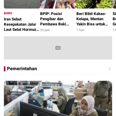
BARU
BPIP: Posisi
Beri Bibit Kakao-
S
Pengibar dan
Kelapa, Mentan
B
Iran Sebut
Pembawa Baki
Yakin Bisa untuk
G
Kesepakatan Jalur
Paskibraka 2026
Pengentasan
P
Laut Selat Hormuz
20 jam
1 hari
1 
Diumumkan Pagi 17
Kemiskinan di
di
dengan Oman
8 jam
Agustus
Kabupaten Alor
Segera Tercapai
Pemerintahan