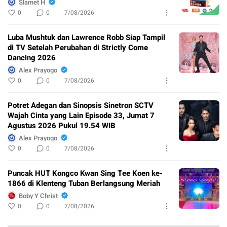
Slamet H
0
0
7/08/2026
Luba Mushtuk dan Lawrence Robb Siap Tampil
di TV Setelah Perubahan di Strictly Come
Dancing 2026
Alex Prayogo
0
0
7/08/2026
Potret Adegan dan Sinopsis Sinetron SCTV
Wajah Cinta yang Lain Episode 33, Jumat 7
Agustus 2026 Pukul 19.54 WIB
Alex Prayogo
0
0
7/08/2026
Puncak HUT Kongco Kwan Sing Tee Koen ke-
1866 di Klenteng Tuban Berlangsung Meriah
Boby Y Christ
0
0
7/08/2026