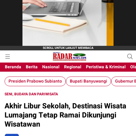
Beranda
Berita
Nasional
Regional
Peristiwa & Kriminal
Ol
Presiden Prabowo Subianto
Bupati Banyuwangi
Gubernur B
SENI, BUDAYA DAN PARIWISATA
Akhir Libur Sekolah, Destinasi Wisata
Lumajang Tetap Ramai Dikunjungi
Wisatawan