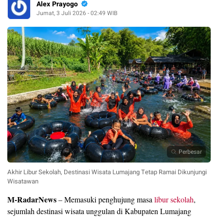
Alex Prayogo
Jumat, 3 Juli 2026 - 02:49 WIB
Perbesar
Akhir Libur Sekolah, Destinasi Wisata Lumajang Tetap Ramai Dikunjungi
Wisatawan
M-RadarNews
– Memasuki penghujung masa
libur sekolah
,
sejumlah destinasi wisata unggulan di Kabupaten Lumajang