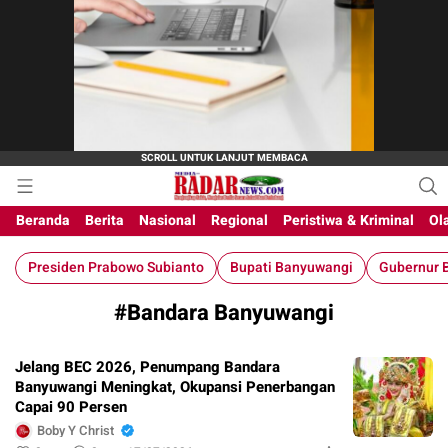
M-Radar News
media online
Beranda
Berita
Nasional
Regional
Peristiwa & Kriminal
Ol
Presiden Prabowo Subianto
Bupati Banyuwangi
Gubernur B
#Bandara Banyuwangi
Jelang BEC 2026, Penumpang Bandara
Banyuwangi Meningkat, Okupansi Penerbangan
Capai 90 Persen
Boby Y Christ