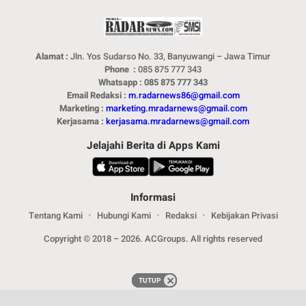
Alamat :
Jln. Yos Sudarso No. 33, Banyuwangi – Jawa Timur
Phone :
085 875 777 343
Whatsapp : 085 875 777 343
Email Redaksi :
m.radarnews86@gmail.com
Marketing :
marketing.mradarnews@gmail.com
Kerjasama :
kerjasama.mradarnews@gmail.com
Jelajahi Berita di Apps Kami
Informasi
Tentang Kami
Hubungi Kami
Redaksi
Kebijakan Privasi
Copyright © 2018 – 2026. ACGroups. All rights reserved
TUTUP
TUTUP
TUTUP
TUTUP
TUTUP
TUTUP