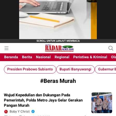
M-Radar News
media online
Beranda
Berita
Nasional
Regional
Peristiwa & Kriminal
Ol
Presiden Prabowo Subianto
Bupati Banyuwangi
Gubernur B
#Beras Murah
Wujud Kepedulian dan Dukungan Pada
Pemerintah, Polda Metro Jaya Gelar Gerakan
Pangan Murah
Boby Y Christ