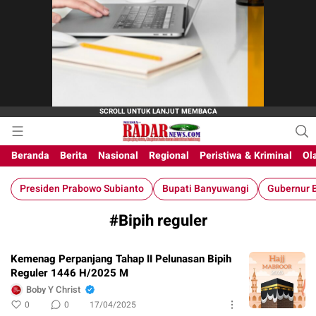
M-Radar News
media online
Beranda
Berita
Nasional
Regional
Peristiwa & Kriminal
Ol
Presiden Prabowo Subianto
Bupati Banyuwangi
Gubernur B
#Bipih reguler
Kemenag Perpanjang Tahap II Pelunasan Bipih
Reguler 1446 H/2025 M
Boby Y Christ
0
0
17/04/2025