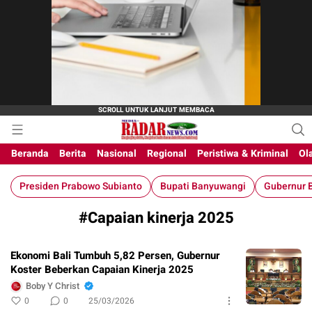
M-Radar News
media online
Beranda
Berita
Nasional
Regional
Peristiwa & Kriminal
Ol
Presiden Prabowo Subianto
Bupati Banyuwangi
Gubernur B
#Capaian kinerja 2025
Ekonomi Bali Tumbuh 5,82 Persen, Gubernur
Koster Beberkan Capaian Kinerja 2025
Boby Y Christ
0
0
25/03/2026