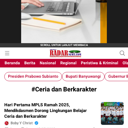
M-Radar News
media online
Beranda
Berita
Nasional
Regional
Peristiwa & Kriminal
Ol
Presiden Prabowo Subianto
Bupati Banyuwangi
Gubernur B
#Ceria dan Berkarakter
Hari Pertama MPLS Ramah 2025,
Mendikdasmen Dorong Lingkungan Belajar
Ceria dan Berkarakter
Boby Y Christ