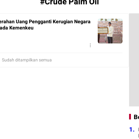
#Crude Palm Oil
erahan Uang Pengganti Kerugian Negara
epada Kemenkeu
Sudah ditampilkan semua
B
1.