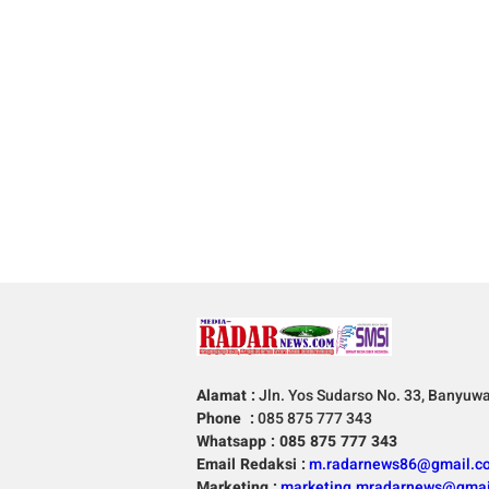
Alamat :
Jln. Yos Sudarso No. 33, Banyuw
Phone :
085 875 777 343
Whatsapp : 085 875 777 343
Email Redaksi :
m.radarnews86@gmail.c
Marketing :
marketing.mradarnews@gmai