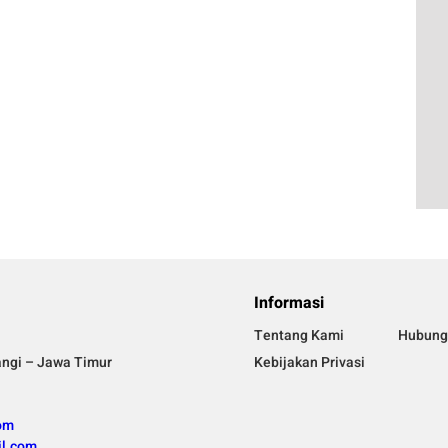
Informasi
Tentang Kami
Hubung
angi – Jawa Timur
Kebijakan Privasi
om
l.com