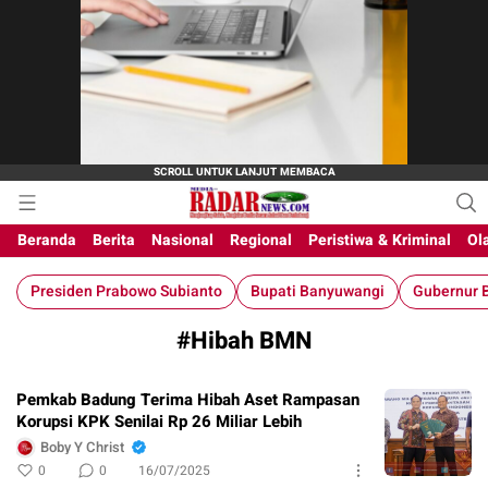
M-Radar News
media online
Beranda
Berita
Nasional
Regional
Peristiwa & Kriminal
Ol
Presiden Prabowo Subianto
Bupati Banyuwangi
Gubernur B
#Hibah BMN
Pemkab Badung Terima Hibah Aset Rampasan
Korupsi KPK Senilai Rp 26 Miliar Lebih
Boby Y Christ
0
0
16/07/2025