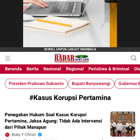
M-Radar News
media online
Beranda
Berita
Nasional
Regional
Peristiwa & Kriminal
Ol
Presiden Prabowo Subianto
Bupati Banyuwangi
Gubernur B
#Kasus Korupsi Pertamina
Penegakan Hukum Soal Kasus Korupsi
Pertamina, Jaksa Agung: Tidak Ada Intervensi
dari Pihak Manapun
Boby Y Christ