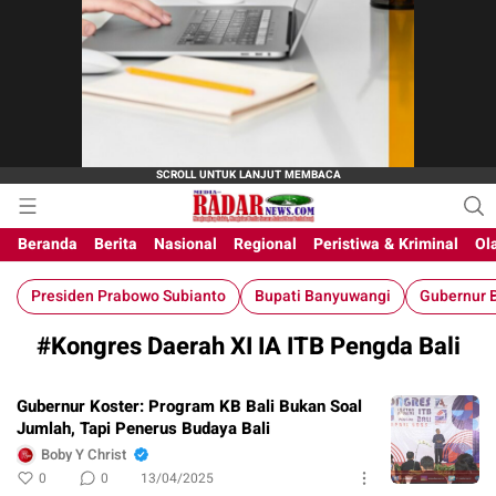
M-Radar News
media online
Beranda
Berita
Nasional
Regional
Peristiwa & Kriminal
Ol
Presiden Prabowo Subianto
Bupati Banyuwangi
Gubernur B
#Kongres Daerah XI IA ITB Pengda Bali
Gubernur Koster: Program KB Bali Bukan Soal
Jumlah, Tapi Penerus Budaya Bali
Boby Y Christ
0
0
13/04/2025