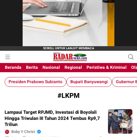
M-Radar News
media online
Beranda
Berita
Nasional
Regional
Peristiwa & Kriminal
Ol
Presiden Prabowo Subianto
Bupati Banyuwangi
Gubernur B
#LKPM
Lampaui Target RPJMD, Investasi di Boyolali
Hingga Triwulan III Tahun 2024 Tembus Rp9,7
Triliun
Boby Y Christ