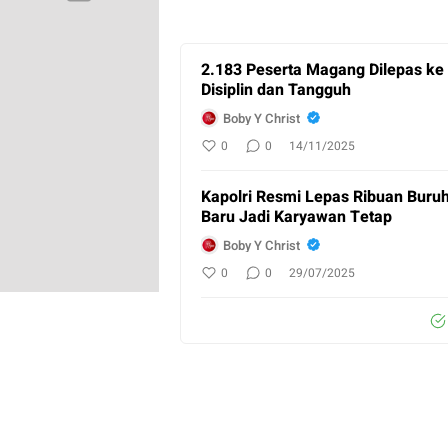
2.183 Peserta Magang Dilepas ke 
Disiplin dan Tangguh
Boby Y Christ
0
0
14/11/2025
Kapolri Resmi Lepas Ribuan Bur
Baru Jadi Karyawan Tetap
Boby Y Christ
0
0
29/07/2025