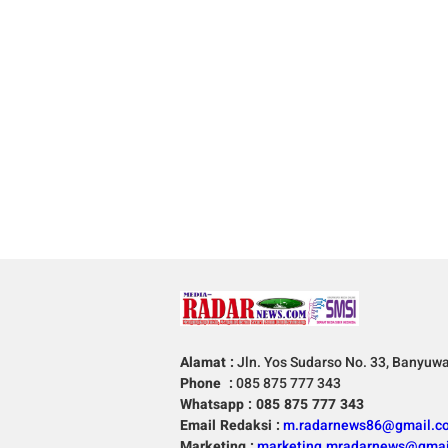
Alamat :
Jln. Yos Sudarso No. 33, Banyuw
Phone :
085 875 777 343
Whatsapp : 085 875 777 343
Email Redaksi :
m.radarnews86@gmail.c
Marketing :
marketing.mradarnews@gmai