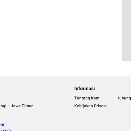
Informasi
Tentang Kami
Hubung
angi – Jawa Timur
Kebijakan Privasi
om
l.com