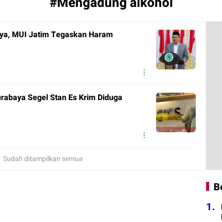
#Mengadung alkohol
baya, MUI Jatim Tegaskan Haram
urabaya Segel Stan Es Krim Diduga
Sudah ditampilkan semua
B
1.