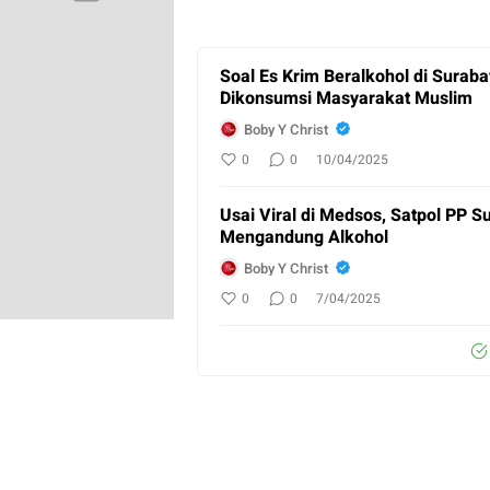
Soal Es Krim Beralkohol di Sura
Dikonsumsi Masyarakat Muslim
Boby Y Christ
0
0
10/04/2025
Usai Viral di Medsos, Satpol PP S
Mengandung Alkohol
Boby Y Christ
0
0
7/04/2025