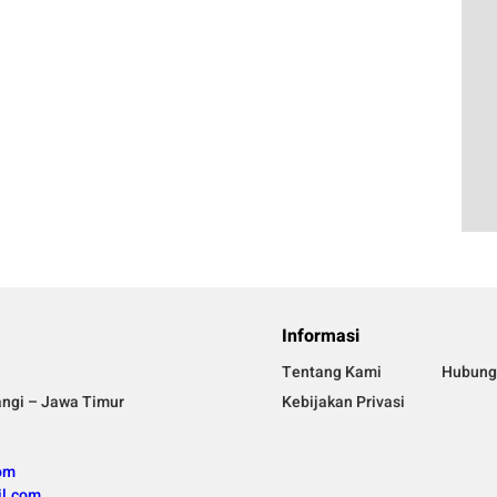
Informasi
Tentang Kami
Hubung
angi – Jawa Timur
Kebijakan Privasi
om
l.com