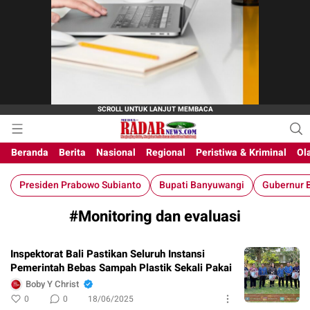
M-Radar News
media online
Beranda
Berita
Nasional
Regional
Peristiwa & Kriminal
Ol
Presiden Prabowo Subianto
Bupati Banyuwangi
Gubernur B
#Monitoring dan evaluasi
Inspektorat Bali Pastikan Seluruh Instansi
Pemerintah Bebas Sampah Plastik Sekali Pakai
Boby Y Christ
0
0
18/06/2025