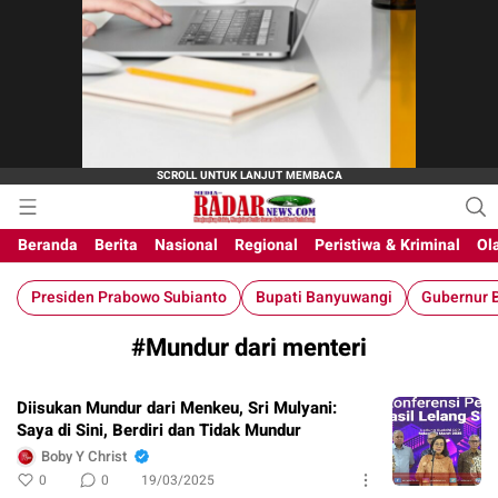
M-Radar News
media online
Beranda
Berita
Nasional
Regional
Peristiwa & Kriminal
Ol
Presiden Prabowo Subianto
Bupati Banyuwangi
Gubernur B
#Mundur dari menteri
Diisukan Mundur dari Menkeu, Sri Mulyani:
Saya di Sini, Berdiri dan Tidak Mundur
Boby Y Christ
0
0
19/03/2025