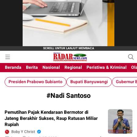
M-Radar News
media online
Beranda
Berita
Nasional
Regional
Peristiwa & Kriminal
Ol
Presiden Prabowo Subianto
Bupati Banyuwangi
Gubernur B
#Nadi Santoso
Pemutihan Pajak Kendaraan Bermotor di
Jateng Berakhir Sukses, Raup Ratusan Miliar
Rupiah
Boby Y Christ