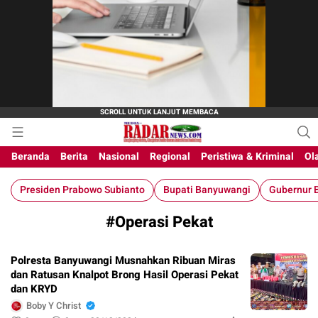
M-Radar News
media online
Beranda
Berita
Nasional
Regional
Peristiwa & Kriminal
Ol
Presiden Prabowo Subianto
Bupati Banyuwangi
Gubernur B
#Operasi Pekat
Polresta Banyuwangi Musnahkan Ribuan Miras
dan Ratusan Knalpot Brong Hasil Operasi Pekat
dan KRYD
Boby Y Christ