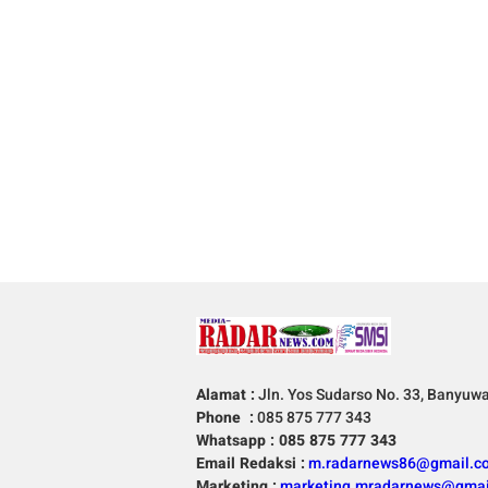
Alamat :
Jln. Yos Sudarso No. 33, Banyuw
Phone :
085 875 777 343
Whatsapp : 085 875 777 343
Email Redaksi :
m.radarnews86@gmail.c
Marketing :
marketing.mradarnews@gmai