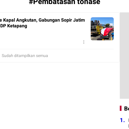
#Pembatasan tonase
e Kapal Angkutan, Gabungan Sopir Jatim
SDP Ketapang
Sudah ditampilkan semua
B
1.