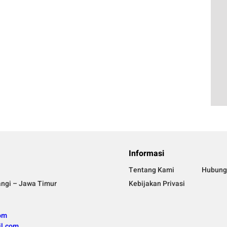
Informasi
Tentang Kami
Hubung
angi – Jawa Timur
Kebijakan Privasi
om
l.com