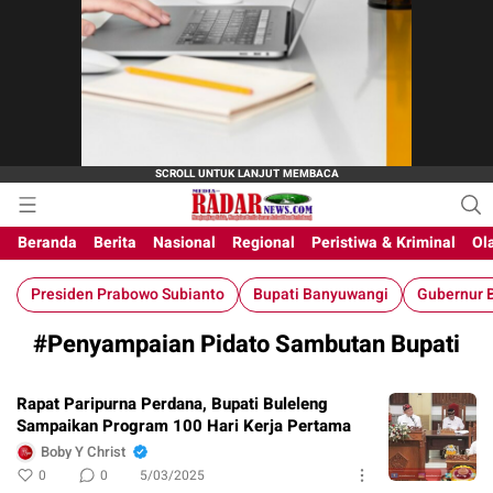
M-Radar News
media online
Beranda
Berita
Nasional
Regional
Peristiwa & Kriminal
Ol
Presiden Prabowo Subianto
Bupati Banyuwangi
Gubernur B
#Penyampaian Pidato Sambutan Bupati
Rapat Paripurna Perdana, Bupati Buleleng
Sampaikan Program 100 Hari Kerja Pertama
Boby Y Christ
0
0
5/03/2025