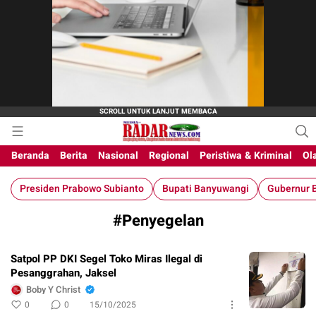
M-Radar News
media online
Beranda
Berita
Nasional
Regional
Peristiwa & Kriminal
Ol
Presiden Prabowo Subianto
Bupati Banyuwangi
Gubernur B
#Penyegelan
Satpol PP DKI Segel Toko Miras Ilegal di
Pesanggrahan, Jaksel
Boby Y Christ
0
0
15/10/2025