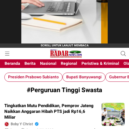
M-Radar News
media online
Beranda
Berita
Nasional
Regional
Peristiwa & Kriminal
Ol
Presiden Prabowo Subianto
Bupati Banyuwangi
Gubernur B
#Perguruan Tinggi Swasta
Tingkatkan Mutu Pendidikan, Pemprov Jateng
Naikkan Anggaran Hibah PTS jadi Rp16,6
Miliar
Boby Y Christ