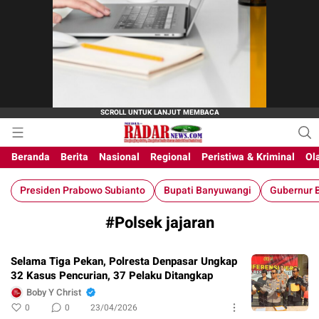
M-Radar News
media online
Beranda
Berita
Nasional
Regional
Peristiwa & Kriminal
Ol
Presiden Prabowo Subianto
Bupati Banyuwangi
Gubernur B
#Polsek jajaran
Selama Tiga Pekan, Polresta Denpasar Ungkap
32 Kasus Pencurian, 37 Pelaku Ditangkap
Boby Y Christ
0
0
23/04/2026