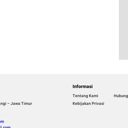
Informasi
Tentang Kami
Hubung
angi – Jawa Timur
Kebijakan Privasi
om
l.com