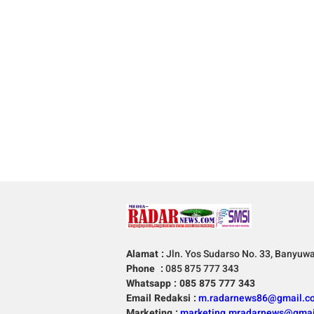
Alamat :
Jln. Yos Sudarso No. 33, Banyuw
Phone :
085 875 777 343
Whatsapp : 085 875 777 343
Email Redaksi :
m.radarnews86@gmail.c
Marketing :
marketing.mradarnews@gmai