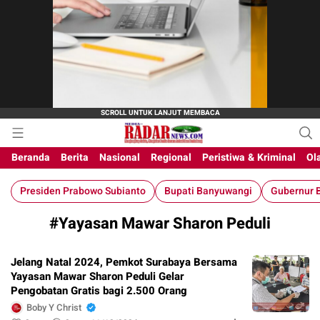
M-Radar News
media online
Beranda
Berita
Nasional
Regional
Peristiwa & Kriminal
Ol
Presiden Prabowo Subianto
Bupati Banyuwangi
Gubernur B
#Yayasan Mawar Sharon Peduli
Jelang Natal 2024, Pemkot Surabaya Bersama
Yayasan Mawar Sharon Peduli Gelar
Pengobatan Gratis bagi 2.500 Orang
Boby Y Christ