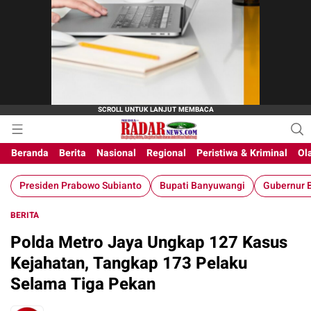
Beranda
Berita
Nasional
Regional
Peristiwa & Kriminal
Ol
Presiden Prabowo Subianto
Bupati Banyuwangi
Gubernur B
BERITA
Polda Metro Jaya Ungkap 127 Kasus
Kejahatan, Tangkap 173 Pelaku
Selama Tiga Pekan