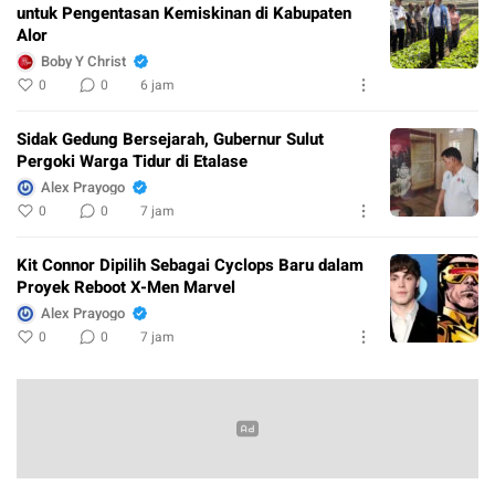
untuk Pengentasan Kemiskinan di Kabupaten
Alor
Boby Y Christ
0
0
6 jam
Sidak Gedung Bersejarah, Gubernur Sulut
Pergoki Warga Tidur di Etalase
Alex Prayogo
0
0
7 jam
Kit Connor Dipilih Sebagai Cyclops Baru dalam
Proyek Reboot X-Men Marvel
Alex Prayogo
0
0
7 jam