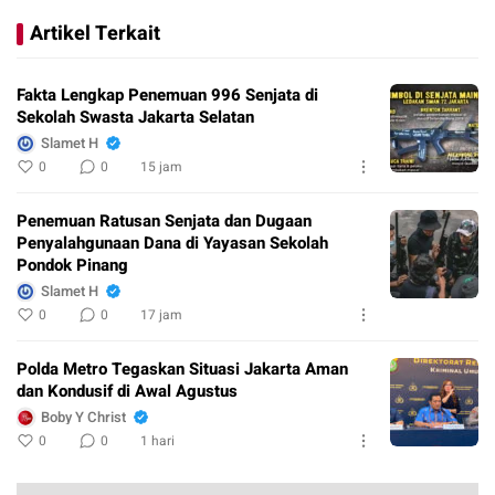
Artikel Terkait
Fakta Lengkap Penemuan 996 Senjata di
Sekolah Swasta Jakarta Selatan
Slamet H
0
0
15 jam
Penemuan Ratusan Senjata dan Dugaan
Penyalahgunaan Dana di Yayasan Sekolah
Pondok Pinang
Slamet H
0
0
17 jam
Polda Metro Tegaskan Situasi Jakarta Aman
dan Kondusif di Awal Agustus
Boby Y Christ
0
0
1 hari