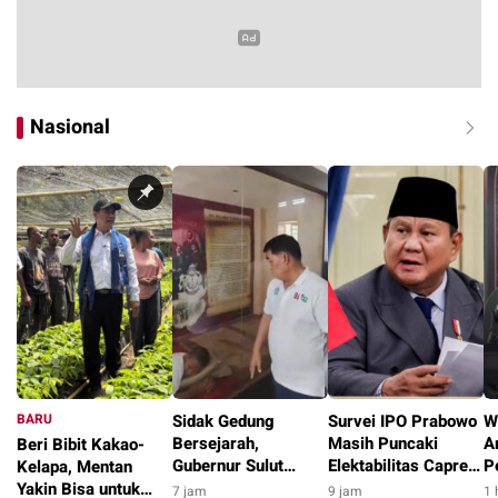
Nasional
BARU
Sidak Gedung
Survei IPO Prabowo
W
Bersejarah,
Masih Puncaki
A
Beri Bibit Kakao-
Gubernur Sulut
Elektabilitas Capres
P
Kelapa, Mentan
Pergoki Warga Tidur
dengan 23,4 Persen
G
Yakin Bisa untuk
7 jam
9 jam
1 