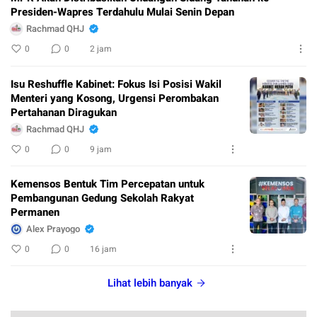
Presiden-Wapres Terdahulu Mulai Senin Depan
Rachmad QHJ
0
0
2 jam
Isu Reshuffle Kabinet: Fokus Isi Posisi Wakil
Menteri yang Kosong, Urgensi Perombakan
Pertahanan Diragukan
Rachmad QHJ
0
0
9 jam
Kemensos Bentuk Tim Percepatan untuk
Pembangunan Gedung Sekolah Rakyat
Permanen
Alex Prayogo
0
0
16 jam
Lihat lebih banyak