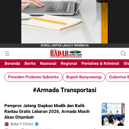
M-Radar News
media online
Beranda
Berita
Nasional
Regional
Peristiwa & Kriminal
Ol
Presiden Prabowo Subianto
Bupati Banyuwangi
Gubernur B
#Armada Transportasi
Pemprov Jateng Siapkan Mudik dan Balik
Rantau Gratis Lebaran 2026, Armada Masih
Akan Ditambah
Boby Y Christ