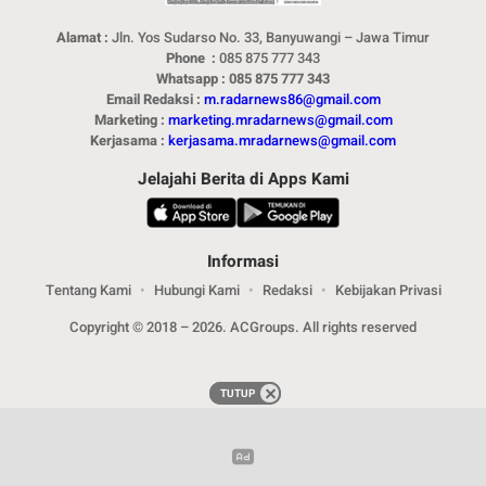
Alamat :
Jln. Yos Sudarso No. 33, Banyuwangi – Jawa Timur
Phone :
085 875 777 343
Whatsapp : 085 875 777 343
Email Redaksi :
m.radarnews86@gmail.com
Marketing :
marketing.mradarnews@gmail.com
Kerjasama :
kerjasama.mradarnews@gmail.com
Jelajahi Berita di Apps Kami
Informasi
Tentang Kami
Hubungi Kami
Redaksi
Kebijakan Privasi
Copyright © 2018 – 2026. ACGroups. All rights reserved
TUTUP
TUTUP