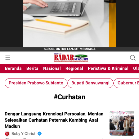
M-Radar News
media online
Beranda
Berita
Nasional
Regional
Peristiwa & Kriminal
Ol
Presiden Prabowo Subianto
Bupati Banyuwangi
Gubernur B
#Curhatan
Dengar Langsung Kronologi Persoalan, Mentan
Selesaikan Curhatan Peternak Kambing Asal
Madiun
Boby Y Christ