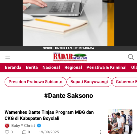
M-Radar News
media online
Beranda
Berita
Nasional
Regional
Peristiwa & Kriminal
Ol
Presiden Prabowo Subianto
Bupati Banyuwangi
Gubernur B
#Dante Saksono
Wamenkes Dante Tinjau Program MBG dan
CKG di Kabupaten Boyolali
Boby Y Christ
0
0
19/09/2025