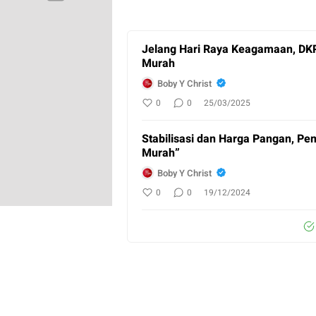
Jelang Hari Raya Keagamaan, DK
Murah
Boby Y Christ
0
0
25/03/2025
Stabilisasi dan Harga Pangan, P
Murah”
Boby Y Christ
0
0
19/12/2024