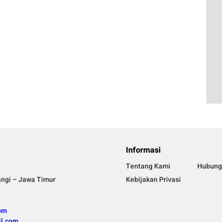
Informasi
Tentang Kami
Hubung
angi – Jawa Timur
Kebijakan Privasi
om
l.com