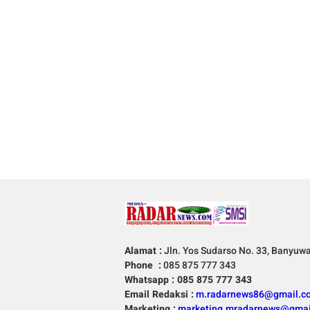
Alamat :
Jln. Yos Sudarso No. 33, Banyuw
Phone :
085 875 777 343
Whatsapp : 085 875 777 343
Email Redaksi :
m.radarnews86@gmail.c
Marketing :
marketing.mradarnews@gmai