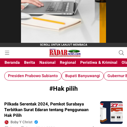
M-Radar News
media online
Beranda
Berita
Nasional
Regional
Peristiwa & Kriminal
Ol
Presiden Prabowo Subianto
Bupati Banyuwangi
Gubernur B
#Hak pilih
Pilkada Serentak 2024, Pemkot Surabaya
Terbitkan Surat Edaran tentang Penggunaan
Hak Pilih
Boby Y Christ