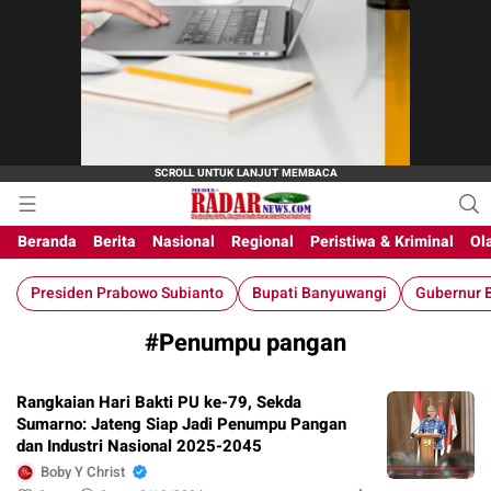
M-Radar News
media online
Beranda
Berita
Nasional
Regional
Peristiwa & Kriminal
Ol
Presiden Prabowo Subianto
Bupati Banyuwangi
Gubernur B
#Penumpu pangan
Rangkaian Hari Bakti PU ke-79, Sekda
Sumarno: Jateng Siap Jadi Penumpu Pangan
dan Industri Nasional 2025-2045
Boby Y Christ