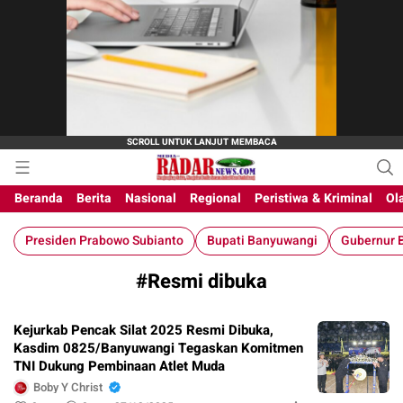
M-Radar News
media online
Beranda
Berita
Nasional
Regional
Peristiwa & Kriminal
Ol
Presiden Prabowo Subianto
Bupati Banyuwangi
Gubernur B
#Resmi dibuka
Kejurkab Pencak Silat 2025 Resmi Dibuka,
Kasdim 0825/Banyuwangi Tegaskan Komitmen
TNI Dukung Pembinaan Atlet Muda
Boby Y Christ