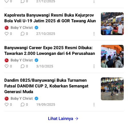
0
0
27/12/2025
Kapolresta Banyuwangi Resmi Buka Kejurprov
Bola Voli U-19 Jatim 2025 di GOR Tawang Alun
Boby Y Christ
0
0
27/10/2025
Banyuwangi Career Expo 2025 Resmi Dibuka:
Tawarkan 2.000 Lowongan dari 64 Perusahaan
Boby Y Christ
0
0
3/10/2025
Dandim 0825/Banyuwangi Buka Turnamen
Futsal DANDIM CUP 2, Kobarkan Semangat
Generasi Muda
Boby Y Christ
0
0
19/09/2025
Lihat Lainnya