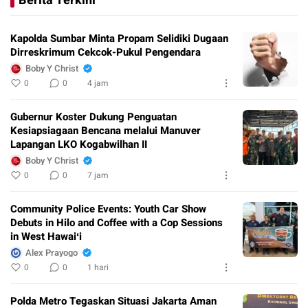
Berita Terkini
Kapolda Sumbar Minta Propam Selidiki Dugaan
Dirreskrimum Cekcok-Pukul Pengendara
Boby Y Christ
0
0
4 jam
Gubernur Koster Dukung Penguatan
Kesiapsiagaan Bencana melalui Manuver
Lapangan LKO Kogabwilhan II
Boby Y Christ
0
0
7 jam
Community Police Events: Youth Car Show
Debuts in Hilo and Coffee with a Cop Sessions
in West Hawaiʻi
Alex Prayogo
0
0
1 hari
Polda Metro Tegaskan Situasi Jakarta Aman