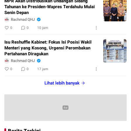
MPR Akan Distribusikan Undangan Sidang
Tahunan ke Presiden-Wapres Terdahulu Mulai
Senin Depan
Rachmad QHJ
0
0
10 jam
Isu Reshuffle Kabinet: Fokus Isi Posisi Wakil
Menteri yang Kosong, Urgensi Perombakan
Pertahanan Diragukan
Rachmad QHJ
0
0
17 jam
Lihat lebih banyak