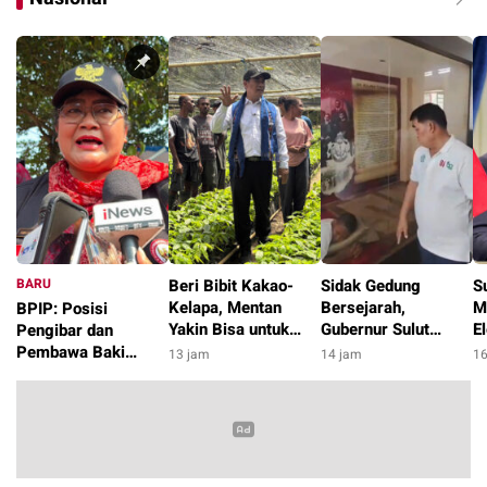
BARU
Beri Bibit Kakao-
Sidak Gedung
S
Kelapa, Mentan
Bersejarah,
M
BPIP: Posisi
Yakin Bisa untuk
Gubernur Sulut
E
Pengibar dan
Pengentasan
Pergoki Warga Tidur
d
Pembawa Baki
13 jam
14 jam
16
Kemiskinan di
di Etalase
Paskibraka 2026
9 jam
Kabupaten Alor
Diumumkan Pagi 17
Agustus