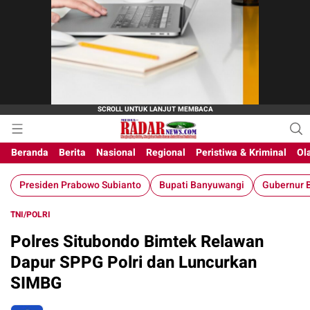
Beranda
Berita
Nasional
Regional
Peristiwa & Kriminal
Ol
Presiden Prabowo Subianto
Bupati Banyuwangi
Gubernur B
TNI/POLRI
Polres Situbondo Bimtek Relawan
Dapur SPPG Polri dan Luncurkan
SIMBG