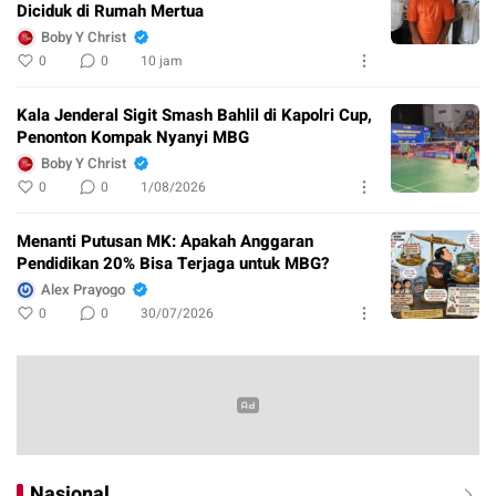
Diciduk di Rumah Mertua
Boby Y Christ
0
0
10 jam
Kala Jenderal Sigit Smash Bahlil di Kapolri Cup,
Penonton Kompak Nyanyi MBG
Boby Y Christ
0
0
1/08/2026
Menanti Putusan MK: Apakah Anggaran
Pendidikan 20% Bisa Terjaga untuk MBG?
Alex Prayogo
0
0
30/07/2026
Nasional