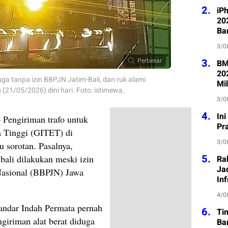
2.
iP
202
Ba
3/0
3.
Perbesar
BM
20
uga tanpa izin BBPJN Jatim-Bali, dan ruk alami
Mil
(21/05/2026) dini hari. Foto: istimewa.
3/0
4.
In
 Pengiriman trafo untuk
Pr
a Tinggi (GITET) di
3/0
 sorotan. Pasalnya,
5.
embali dilakukan meski izin
Ra
Jad
 Nasional (BBPJN) Jawa
Inf
4/0
andar Indah Permata pernah
6.
Ti
ngiriman alat berat diduga
Ba