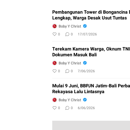
Pembangunan Tower di Bongancina Di
Lengkap, Warga Desak Usut Tuntas
Boby Y Christ
0
0
17/07/2026
Terekam Kamera Warga, Oknum TNI 
Dokumen Masuk Bali
Boby Y Christ
0
0
7/06/2026
Mulai 9 Juni, BBPJN Jatim-Bali Perb
Rekayasa Lalu Lintasnya
Boby Y Christ
0
0
6/06/2026