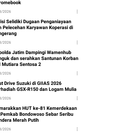
romebook
8/2026
lisi Selidiki Dugaan Penganiayaan
n Pelecehan Karyawan Koperasi di
ngerang
8/2026
polda Jatim Dampingi Wamenhub
nguk dan serahkan Santunan Korban
 Mutiara Sentosa 2
8/2026
st Drive Suzuki di GIIAS 2026
rhadiah GSX-R150 dan Logam Mulia
8/2026
marakkan HUT ke-81 Kemerdekaan
, Pemkab Bondowoso Sebar Seribu
ndera Merah Putih
8/2026