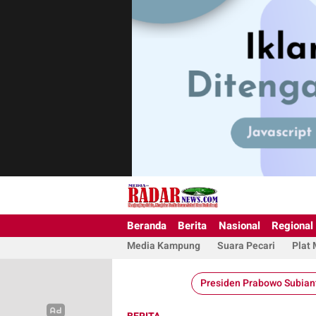
Beranda
Berita
Nasional
Regional
Media Kampung
Suara Pecari
Plat
Presiden Prabowo Subian