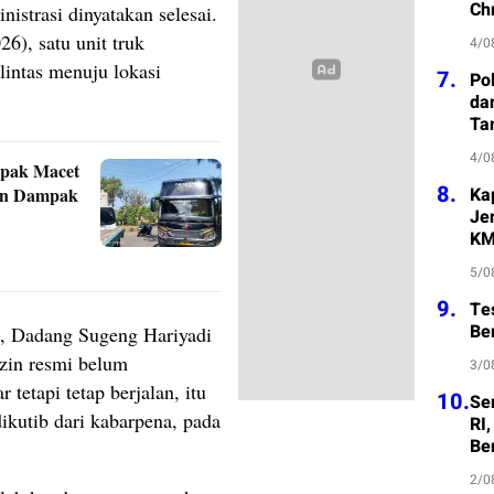
Ch
istrasi dinyatakan selesai.
), satu unit truk
4/0
lintas menuju lokasi
7.
Po
da
Ta
4/0
mpak Macet
8.
Ka
dan Dampak
Je
KM
5/0
9.
Te
Be
, Dadang Sugeng Hariyadi
izin resmi belum
3/0
 tetapi tetap berjalan, itu
10.
Se
ikutib dari kabarpena, pada
RI
Be
2/0