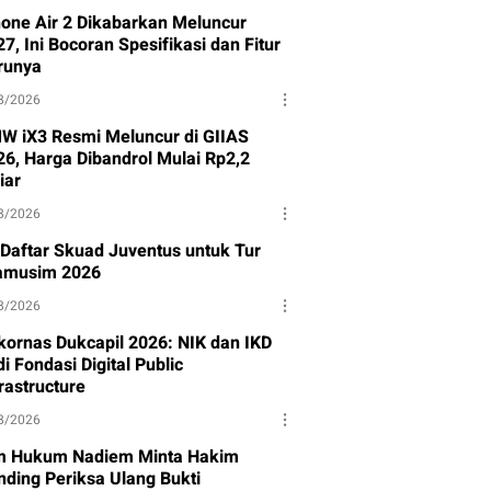
hone Air 2 Dikabarkan Meluncur
7, Ini Bocoran Spesifikasi dan Fitur
runya
8/2026
W iX3 Resmi Meluncur di GIIAS
26, Harga Dibandrol Mulai Rp2,2
iar
8/2026
i Daftar Skuad Juventus untuk Tur
amusim 2026
8/2026
kornas Dukcapil 2026: NIK dan IKD
i Fondasi Digital Public
rastructure
8/2026
m Hukum Nadiem Minta Hakim
nding Periksa Ulang Bukti