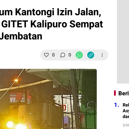
um Kantongi Izin Jalan,
 GITET Kalipuro Sempat
 Jembatan
0
0
Beri
1.
Re
As
da
3/0