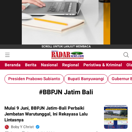
M-Radar News
media online
Beranda
Berita
Nasional
Regional
Peristiwa & Kriminal
Ol
Presiden Prabowo Subianto
Bupati Banyuwangi
Gubernur B
#BBPJN Jatim Bali
Mulai 9 Juni, BBPJN Jatim-Bali Perbaiki
Jembatan Warutunggal, Ini Rekayasa Lalu
Lintasnya
Boby Y Christ