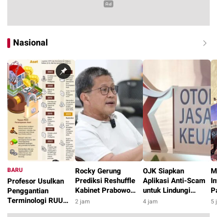
Nasional
BARU
Rocky Gerung
OJK Siapkan
M
Prediksi Reshuffle
Aplikasi Anti-Scam
I
Profesor Usulkan
Kabinet Prabowo
untuk Lindungi
P
Penggantian
Dimulai Pekan
Masyarakat dari
y
Terminologi RUU
2 jam
4 jam
5 
Depan, Dicicil
Penipuan Digital
N
Perampasan Aset
14 menit