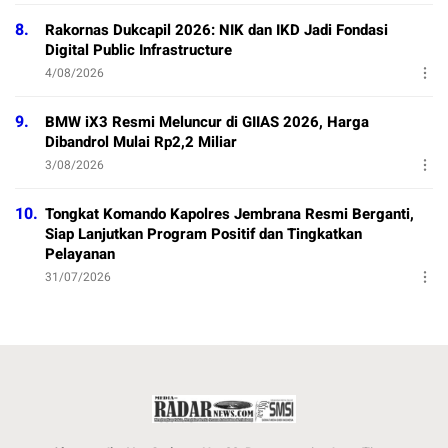
8.
Rakornas Dukcapil 2026: NIK dan IKD Jadi Fondasi
Digital Public Infrastructure
4/08/2026
9.
BMW iX3 Resmi Meluncur di GIIAS 2026, Harga
Dibandrol Mulai Rp2,2 Miliar
3/08/2026
10.
Tongkat Komando Kapolres Jembrana Resmi Berganti,
Siap Lanjutkan Program Positif dan Tingkatkan
Pelayanan
31/07/2026