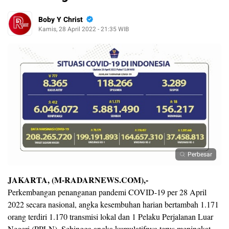
Boby Y Christ
Kamis, 28 April 2022 - 21:35 WIB
Perbesar
JAKARTA, (M-RADARNEWS.COM),-
Perkembangan penanganan pandemi COVID-19 per 28 April
2022 secara nasional, angka kesembuhan harian bertambah 1.171
orang terdiri 1.170 transmisi lokal dan 1 Pelaku Perjalanan Luar
Negeri (PPLN). Sehingga angka kumulatifnya terus meningkat