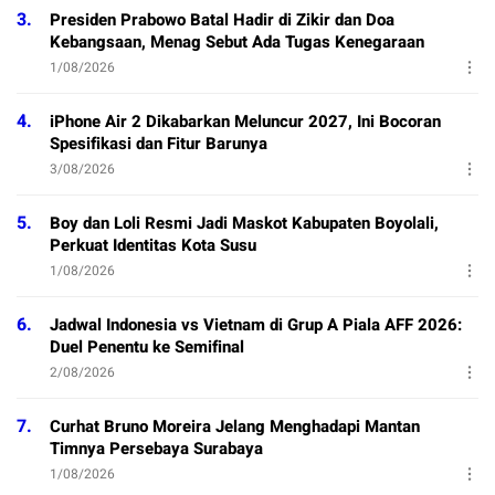
3.
Presiden Prabowo Batal Hadir di Zikir dan Doa
Kebangsaan, Menag Sebut Ada Tugas Kenegaraan
1/08/2026
4.
iPhone Air 2 Dikabarkan Meluncur 2027, Ini Bocoran
Spesifikasi dan Fitur Barunya
3/08/2026
5.
Boy dan Loli Resmi Jadi Maskot Kabupaten Boyolali,
Perkuat Identitas Kota Susu
1/08/2026
6.
Jadwal Indonesia vs Vietnam di Grup A Piala AFF 2026:
Duel Penentu ke Semifinal
2/08/2026
7.
Curhat Bruno Moreira Jelang Menghadapi Mantan
Timnya Persebaya Surabaya
1/08/2026