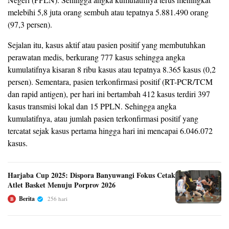
melebihi 5,8 juta orang sembuh atau tepatnya 5.881.490 orang
(97,3 persen).
Sejalan itu, kasus aktif atau pasien positif yang membutuhkan
perawatan medis, berkurang 777 kasus sehingga angka
kumulatifnya kisaran 8 ribu kasus atau tepatnya 8.365 kasus (0,2
persen). Sementara, pasien terkonfirmasi positif (RT-PCR/TCM
dan rapid antigen), per hari ini bertambah 412 kasus terdiri 397
kasus transmisi lokal dan 15 PPLN. Sehingga angka
kumulatifnya, atau jumlah pasien terkonfirmasi positif yang
tercatat sejak kasus pertama hingga hari ini mencapai 6.046.072
kasus.
Harjaba Cup 2025: Dispora Banyuwangi Fokus Cetak
Atlet Basket Menuju Porprov 2026
Berita
256 hari
B