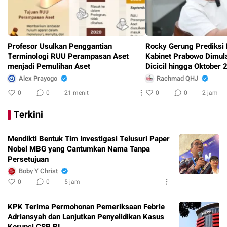
Profesor Usulkan Penggantian
Rocky Gerung Prediksi 
Terminologi RUU Perampasan Aset
Kabinet Prabowo Dimul
menjadi Pemulihan Aset
Dicicil hingga Oktober 
Alex Prayogo
Rachmad QHJ
0
0
21 menit
0
0
2 jam
Terkini
Mendikti Bentuk Tim Investigasi Telusuri Paper
Nobel MBG yang Cantumkan Nama Tanpa
Persetujuan
Boby Y Christ
0
0
5 jam
KPK Terima Permohonan Pemeriksaan Febrie
Adriansyah dan Lanjutkan Penyelidikan Kasus
Korupsi CSR BI