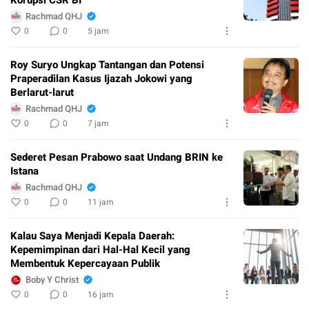
Rachmad QHJ
0
0
5 jam
Roy Suryo Ungkap Tantangan dan Potensi
Praperadilan Kasus Ijazah Jokowi yang
Berlarut-larut
Rachmad QHJ
0
0
7 jam
Sederet Pesan Prabowo saat Undang BRIN ke
Istana
Rachmad QHJ
0
0
11 jam
Kalau Saya Menjadi Kepala Daerah:
Kepemimpinan dari Hal-Hal Kecil yang
Membentuk Kepercayaan Publik
Boby Y Christ
0
0
16 jam