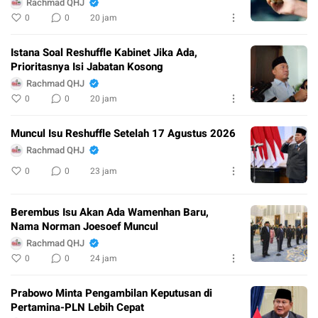
Rachmad QHJ
0
0
20 jam
Istana Soal Reshuffle Kabinet Jika Ada,
Prioritasnya Isi Jabatan Kosong
Rachmad QHJ
0
0
20 jam
Muncul Isu Reshuffle Setelah 17 Agustus 2026
Rachmad QHJ
0
0
23 jam
Berembus Isu Akan Ada Wamenhan Baru,
Nama Norman Joesoef Muncul
Rachmad QHJ
0
0
24 jam
Prabowo Minta Pengambilan Keputusan di
Pertamina-PLN Lebih Cepat