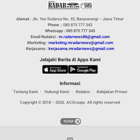
Alamat :
Jln. Yos Sudarso No. 33, Banyuwangi – Jawa Timur
Phone :
085 875 777 343
Whatsapp : 085 875 777 343
Email Redaksi :
m.radarnews86@gmail.com
Marketing :
marketing.mradarnews@gmail.com
Kerjasama :
kerjasama.mradarnews@gmail.com
Jelajahi Berita di Apps Kami
Informasi
Tentang Kami
Hubungi Kami
Redaksi
Kebijakan Privasi
Copyright © 2018 – 2026. ACGroups. All rights reserved
TUTUP
TUTUP
TUTUP
TUTUP
TUTUP
TUTUP
TUTUP
TUTUP
TUTUP
TUTUP