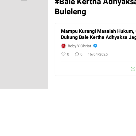
#Bale Kertha Adhyaks
Buleleng
Mampu Kurangi Masalah Hukum, G
Dukung Bale Kertha Adhyaksa Ja
Boby Y Christ
0
0
16/04/2025