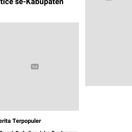
tice se-Kabupaten
erita Terpopuler